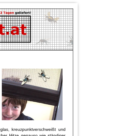
rglas, kreuzpunktverschweißt und
scher Hitze genauso wie ständiger