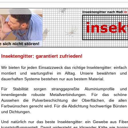
Insektengitter: garantiert zufrieden!
Wir bieten für jeden Einsatzzweck das richtige Insektengitter: einfach
montiert und wartungsfrei im Alltag. Unsere bewährten und
dauerhaften Systeme bestehen nur aus bestem Material.
Für Stabilität sorgen stranggepreßte Aluminiumprofile und
innenliegende robuste Metallverbindungen. Für das schöne
Aussehen die Pulverbeschichtung der Oberflächen, die allen
Farbwünschen gerecht wird. Für die Abdichtung hochwertige Bürsten
und Dichtungen.
Und natürlich nur das beste Insektengitter: ein Gewebe aus Fibe
kunststoffummantelt. Damit widersteht es klirrender Kälte wie tropi